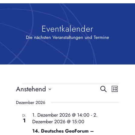
Eventkalender
Die nächsten Veranstaltungen und Termine
Veranstaltungen
Veransta
Veranst
Anstehend
Suche
Liste
Ansicht
Such-
Datum
Naviga
Dezember 2026
und
wählen.
Ansichte
1. Dezember 2026 @ 14:00
-
2.
DI.
1
Dezember 2026 @ 15:00
14. Deutsches GeoForum –