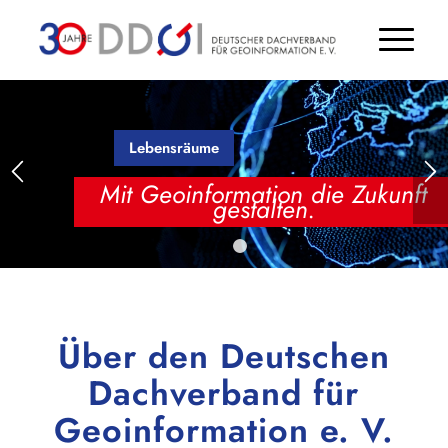
Lebensräume
Mit Geoinformation die Zukunft
gestalten.
1
2
3
Über den Deutschen
Dachverband für
Geoinformation e. V.