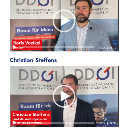
00:00
|
01:12
Christian Steffens
00:00
|
01:31