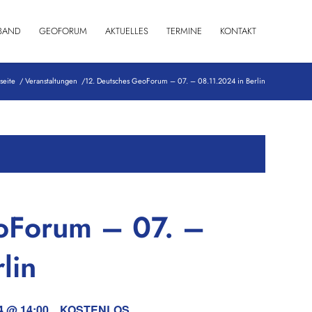
BAND
GEOFORUM
AKTUELLES
TERMINE
KONTAKT
tseite
/
Veranstaltungen
/
12. Deutsches GeoForum – 07. – 08.11.2024 in Berlin
oForum – 07. –
lin
4 @ 14:00
KOSTENLOS