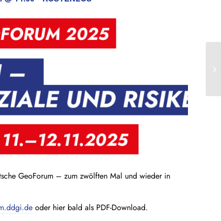
13
11
utsche GeoForum – zum zwölften Mal und wieder in
m.ddgi.de
oder hier bald als PDF-Download.