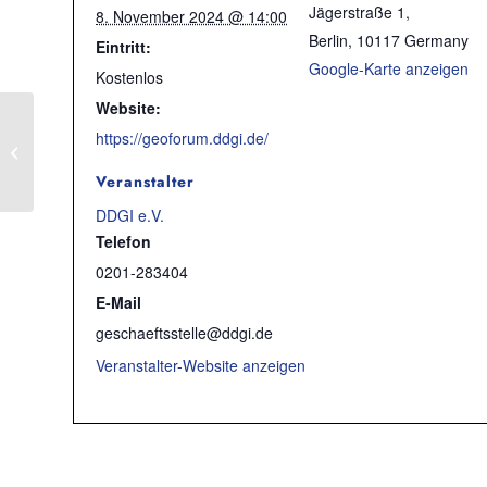
Jägerstraße 1,
8. November 2024 @ 14:00
Berlin
,
10117
Germany
Eintritt:
Google-Karte anzeigen
Kostenlos
Website:
https://geoforum.ddgi.de/
Expertenworkshop Geoinformation zur
Beschleunigung der Energiewende
Veranstalter
DDGI e.V.
Telefon
0201-283404
E-Mail
geschaeftsstelle@ddgi.de
Veranstalter-Website anzeigen