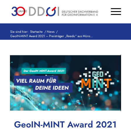
Sie sind hier:
Startseite
/
News
/
GeoIN-MINT Award 2021 – Preisträger „Reedu“ aus Müns...
GeoIN-MINT Award 2021