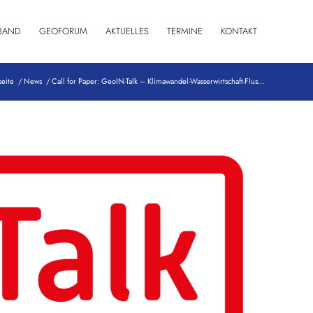
BAND
GEOFORUM
AKTUELLES
TERMINE
KONTAKT
seite
/
News
/
Call for Paper: GeoIN-Talk – Klimawandel-Wasserwirtschaft-Flus...