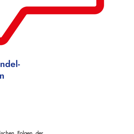
ndel-
en
ischen Folgen der