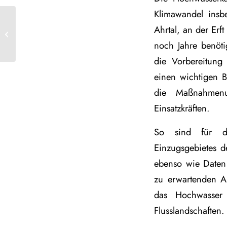
Klimawandel insb
Positionspapier
Ahrtal, an der Erf
„Flüchtlingsmanagement“
noch Jahre benöti
aus 2016 so aktuell wie...
die Vorbereitung 
einen wichtigen Be
die Maßnahmenu
Einsatzkräften.
So sind für di
Einzugsgebietes 
ebenso wie Daten
zu erwartenden A
das Hochwasser 
Flusslandschaften.