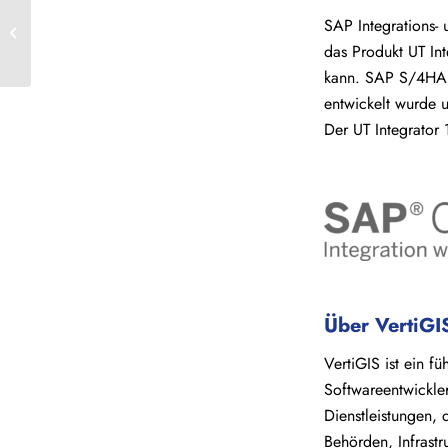
Kommission begrüßt neuen Dienst für
SAP Integrations- u
einen besseren Zugang zu den
das Produkt UT In
Copernicus-Satellitendaten...
kann. SAP S/4HANA
entwickelt wurde 
Der UT Integrator 
Über VertiGI
VertiGIS ist ein f
Softwareentwickle
Dienstleistungen,
Behörden, Infrastr