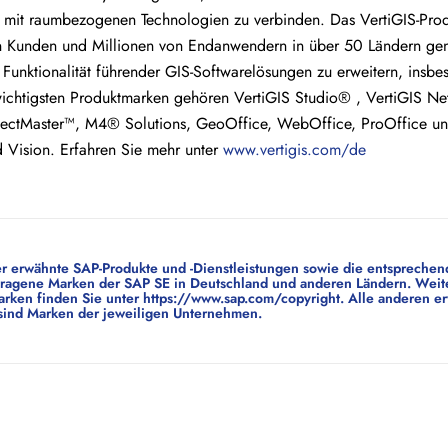
 mit raumbezogenen Technologien zu verbinden. Das VertiGIS-Prod
 Kunden und Millionen von Endanwendern in über 50 Ländern gen
e Funktionalität führender GIS-Softwarelösungen zu erweitern, ins
wichtigsten Produktmarken gehören VertiGIS Studio® , VertiGIS Ne
nectMaster™, M4® Solutions, GeoOffice, WebOffice, ProOffice un
d Vision. Erfahren Sie mehr unter
www.vertigis.com/de
r erwähnte SAP-Produkte und -Dienstleistungen sowie die entsprechen
ragene Marken der SAP SE in Deutschland und anderen Ländern. Weit
rken finden Sie unter https://www.sap.com/copyright. Alle anderen er
ind Marken der jeweiligen Unternehmen.