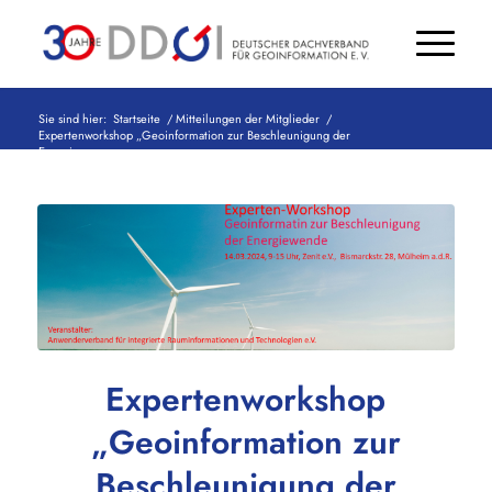
Sie sind hier:
Startseite
/
Mitteilungen der Mitglieder
/
Expertenworkshop „Geoinformation zur Beschleunigung der
Energiew...
Expertenworkshop
„Geoinformation zur
Beschleunigung der