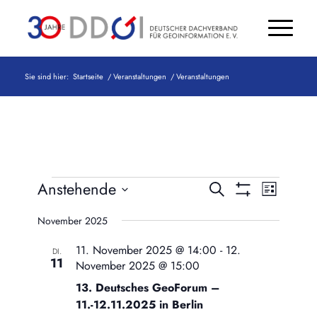
Sie sind hier:
Startseite
/
Veranstaltungen
/
Veranstaltungen
Veranstaltungen
Veranstaltun
Veranst
Anstehende
Suche
Liste
Ansicht
Such-
Show
Datum
Naviga
Filters
November 2025
und
wählen.
Ansichtennav
11. November 2025 @ 14:00
-
12.
DI.
11
November 2025 @ 15:00
13. Deutsches GeoForum –
11.-12.11.2025 in Berlin