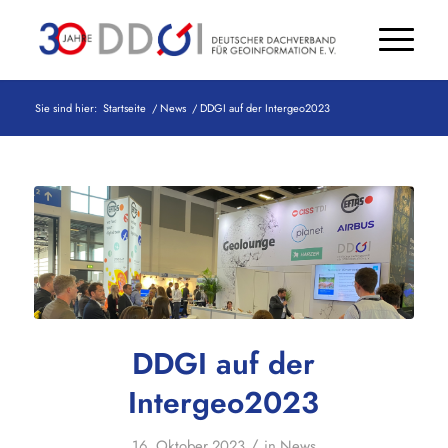
Sie sind hier:
Startseite
/
News
/
DDGI auf der Intergeo2023
DDGI auf der
Intergeo2023
/
16. Oktober 2023
in
News