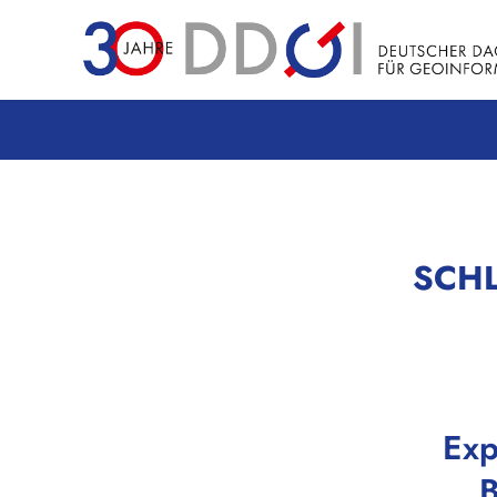
SCH
Exp
B