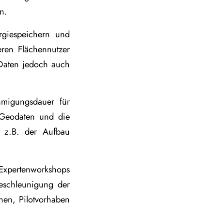
n.
rgiespeichern und
eren Flächennutzer
 Daten jedoch auch
hmigungsdauer für
 Geodaten und die
e z.B. der Aufbau
Expertenworkshops
Beschleunigung der
nen, Pilotvorhaben