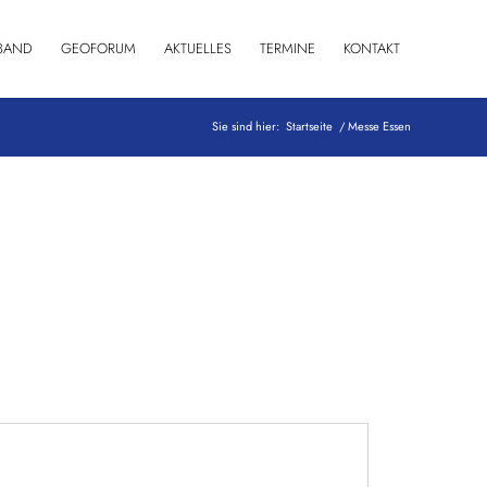
BAND
GEOFORUM
AKTUELLES
TERMINE
KONTAKT
Sie sind hier:
Startseite
/
Messe Essen