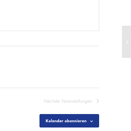
ZE
Nächste
Veranstaltungen
Kalender abonnieren